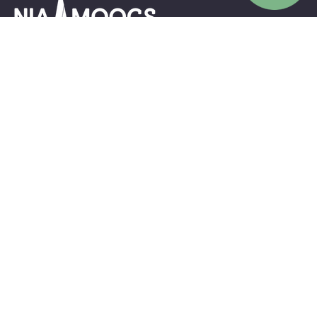
nia.moocs@gmail.com
02-017-5555
@NIA MOOCs Support
NIAThailand
COURSES
COURSES SEGMENTS
BASIC-INNOVATION
INNOVATIVE-ENTREPRENEUR
GSB-2025
GSB-2024