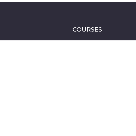
COURSES
COURSES SEGMENT
BASIC-INNOVATION
INNOVATIVE-
ENTREPRENEUR
GSB-2025
GSB-2024
GSB-2023
INNOVATION-DRIVEN-
ENTERPRISE
INNOVATION-FOR-