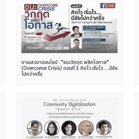
งานเสวนาออนไลน์ : "ชนะวิกฤต พลิกโอกาส"
(Overcome Crisis) ตอนที่ 1 คิดไว เริ่มไว ... มีชัย
ไปกว่าครึ่ง