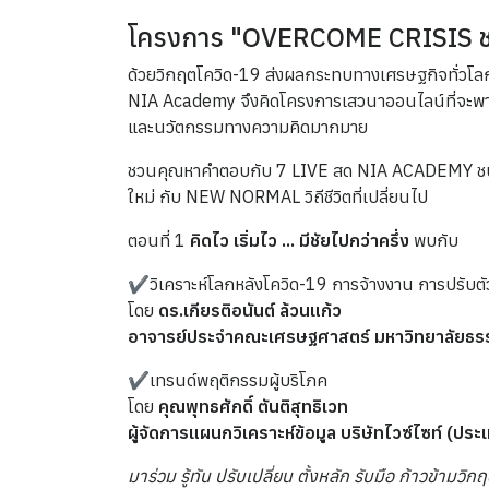
โครงการ "OVERCOME CRISIS ช
ด้วยวิกฤตโควิด-19 ส่งผลกระทบทางเศรษฐกิจทั่วโลก
NIA Academy จึงคิดโครงการเสวนาออนไลน์ที่จะพาคุ
และนวัตกรรมทางความคิดมากมาย
ชวนคุณหาคำตอบกับ 7 LIVE สด NIA ACADEMY ชน
ใหม่ กับ NEW NORMAL วิถีชีวิตที่เปลี่ยนไป
ตอนที่ 1
คิดไว เริ่มไว ... มีชัยไปกว่าครึ่ง
พบกับ
✔️วิเคราะห์โลกหลังโควิด-19 การจ้างงาน การปรับต
โดย
ดร.เกียรติอนันต์ ล้วนแก้ว
อาจารย์ประจำคณะเศรษฐศาสตร์ มหาวิทยาลัยธร
✔️เทรนด์พฤติกรรมผู้บริโภค
โดย
คุณพุทธศักดิ์ ตันติสุทธิเวท
ผู้จัดการแผนกวิเคราะห์ข้อมูล บริษัทไวซ์ไซท์ (ปร
มาร่วม รู้ทัน ปรับเปลี่ยน ตั้งหลัก รับมือ ก้าวข้ามวิ