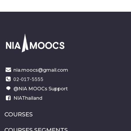
nia.moocs@gmail.com
02-017-5555
@NIA MOOCs Support
NIAThailand
COURSES
COURSES SEGMENTS