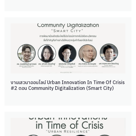
งานเสวนาออนไลน์ Urban Innovation In Time Of Crisis
#2 ตอน Community Digitalization (Smart City)