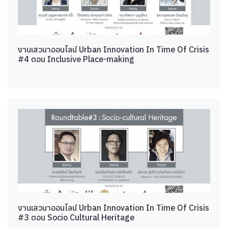
งานเสวนาออนไลน์ Urban Innovation In Time Of Crisis
#4 ตอน Inclusive Place-making
งานเสวนาออนไลน์ Urban Innovation In Time Of Crisis
#3 ตอน Socio Cultural Heritage